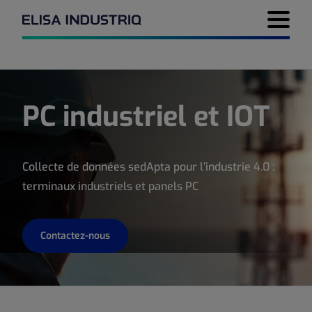
Menu de 
PC industriel et IOT
Collecte de données sedApta pour l’industrie 4.0 :
terminaux industriels et panels PC
Contactez-nous