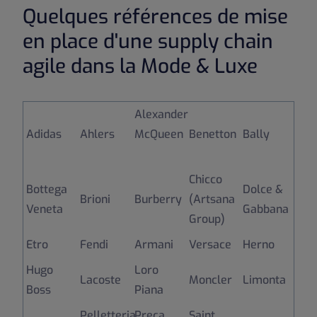
Quelques références de mise
en place d'une supply chain
agile dans la Mode & Luxe
Alexander
Adidas
Ahlers
McQueen
Benetton
Bally
Chicco
Bottega
Dolce &
Brioni
Burberry
(Artsana
Veneta
Gabbana
Group)
Etro
Fendi
Armani
Versace
Herno
Hugo
Loro
Lacoste
Moncler
Limonta
Boss
Piana
Pelletteria
Preca
Saint