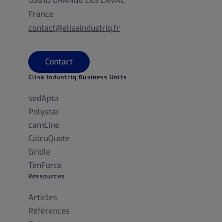
53810 CHANGE LES LAVAL
France
contact@elisaindustriq.fr
Contact
Elisa Industriq Business Units
sedApta
Polystar
camLine
CalcuQuote
Gridle
TenForce
Ressources
Articles
Références