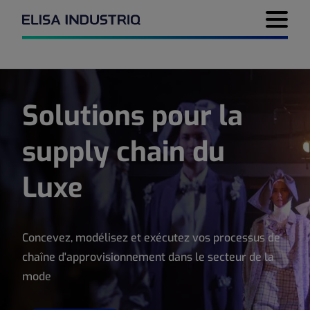
Menu de 
Solutions pour la
supply chain du
Luxe
Concevez, modélisez et exécutez vos processus de
chaîne d'approvisionnement dans le secteur de la
mode