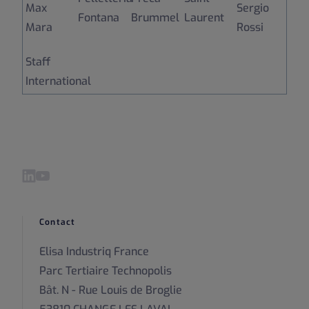
Max
Sergio
Fontana
Brummel
Laurent
Mara
Rossi
Staff
International
Visitez notre LinkedIn page
Visitez notre YouTube page
Contact
Elisa Industriq France
Parc Tertiaire Technopolis
Bât. N - Rue Louis de Broglie