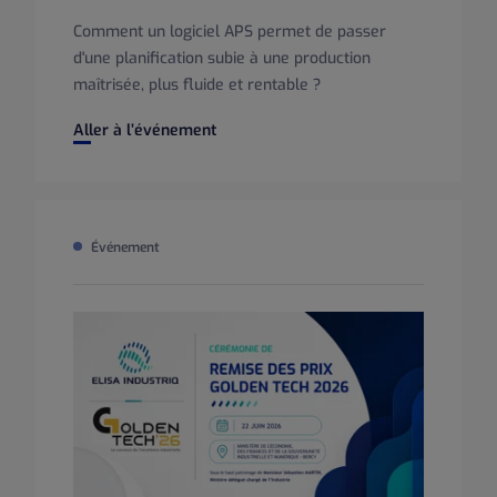
Comment un logiciel APS permet de passer
d'une planification subie à une production
maîtrisée, plus fluide et rentable ?
Webinar APS : passer d'une planification subie à une prod
Aller à l’événement
Événement